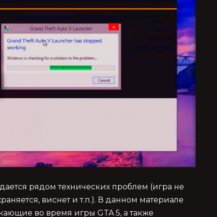
дается рядом технических проблем (игра не
храняется, виснет и т.п.). В данном материале
ающие во время игры GTA 5, а также