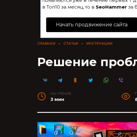
появляются уже в течение первых 7 д
в Топ10 за месяц, то в
SeoHammer
за 
Начать продвижение сайта
ГЛАВНАЯ
»
СТАТЬИ
»
ИНСТРУКЦИИ
Решение пробл
НА ЧТЕНИЕ
3 мин