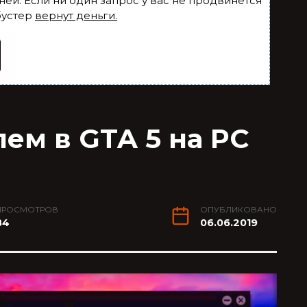
ней. Если ни один запрос у вас не продвинется
бустер
вернут деньги.
ем в GTA 5 на PC
ПРОСМОТРОВ
ОПУБЛИКОВАНО
84
06.06.2019