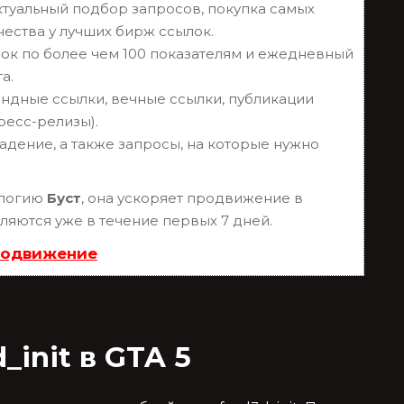
туальный подбор запросов, покупка самых
чества у лучших бирж ссылок.
ок по более чем 100 показателям и ежедневный
а.
ндные ссылки, вечные ссылки, публикации
пресс-релизы).
адение, а также запросы, на которые нужно
ологию
Буст
, она ускоряет продвижение в
вляются уже в течение первых 7 дней.
родвижение
_init в GTA 5