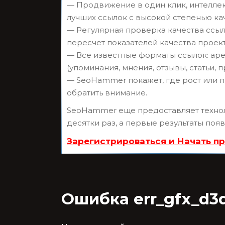
— Продвижение в один клик, интеллек
лучших ссылок с высокой степенью ка
— Регулярная проверка качества ссыл
пересчет показателей качества проект
— Все известные форматы ссылок: аре
(упоминания, мнения, отзывы, статьи, 
— SeoHammer покажет, где рост или п
обратить внимание.
SeoHammer еще предоставляет техн
десятки раз, а первые результаты поя
Зарегистрироваться и Начать п
Ошибка err_gfx_d3d