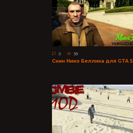
0
59
Скин Нико Беллика для GTA 5