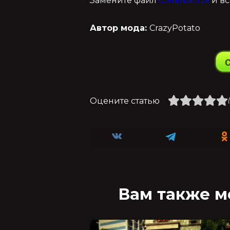
Замените файл
common.rpf
и вс
Автор мода:
CrazyPotato
Оцените статью
Вам также м