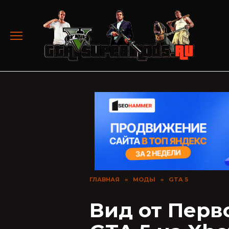
Перейти
к
содержанию
ГЛАВНАЯ
»
МОДЫ
»
GTA 5
Вид от Перв