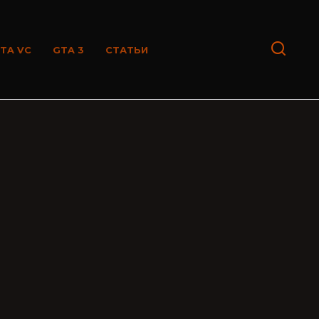
TA VC
GTA 3
СТАТЬИ