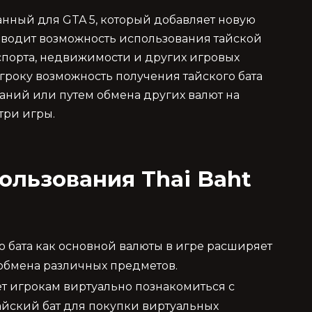
отанный для GTA 5, который добавляет новую
д вводит возможность использования тайской
спорта, недвижимости и других игровых
игроку возможность получения тайского бата
ний или путем обмена других валют на
три игры.
льзования Thai Baht
 бата как основной валюты в игре расширяет
обмена различных предметов.
т игрокам виртуально познакомиться с
айский бат для покупки виртуальных