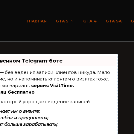
ГЛАВНАЯ
GTA 5
GTA 4
GTA SA
G
венном Telegram-боте
т — без ведения записи клиентов никуда. Мало
ие, но и напоминать клиентам о визитах тоже.
ный вариант:
сервис VisitTime.
яц бесплатно
.
, который упрощает ведение записей:
ает им о визите;
эшбэк и предоплаты;
т больше зарабатывать;