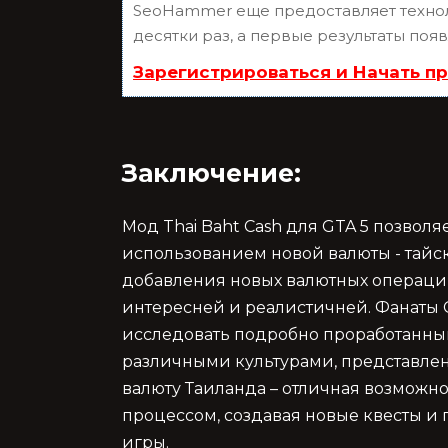
SeoHammer еще предоставляет техн
десятки раз, а первые результаты поя
Зарегистрироваться и Начать п
Заключение:
Мод Thai Baht Cash для GTA 5 позвол
использованием новой валюты - тайс
добавления новых валютных операци
интересней и реалистичней. Фанаты 
исследовать подробно проработанный
различными культурами, представл
валюту Таиланда – отличная возможн
процессом, создавая новые квесты и 
игры.