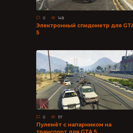
0
148
Электронный спидометр для GT
5
0
117
Пулемёт с напарником на
транспорт для GTA 5