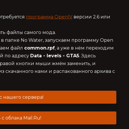
отребуется
программа OpenIV
версии 2.6 или
ть файлы самого мода.
 в папке No Water, запускаем программу Open
ваем файл
common.rpf
, а уже в нём переходим
ой по адресу
Data - levels - GTA5
. Здесь
равой кнопки мыши жмём заменить, и
з скачанного нами и распакованного архива с
с нашего сервера!
 с облака Mail.Ru!