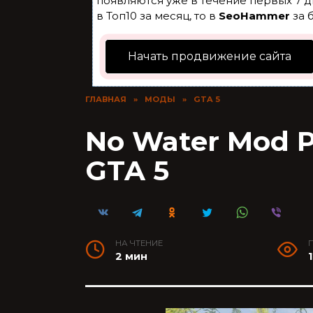
появляются уже в течение первых 7 д
в Топ10 за месяц, то в
SeoHammer
за 
Начать продвижение сайта
ГЛАВНАЯ
»
МОДЫ
»
GTA 5
No Water Mod P
GTA 5
НА ЧТЕНИЕ
2 мин